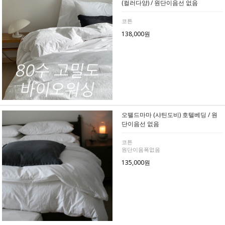
(컬러다양) / 원단이음선 없음
코튼
138,000원
오뗄드마마 (샤틴도비) 호텔베딩 / 원
단이음선 없음
코튼
원단이음폭없음
135,000원