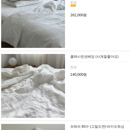
린넨
262,000원
클래시린넨베딩 (사계절좋아요)
린넨
240,000원
프레쉬 80수 (고밀도면) 바이오워싱