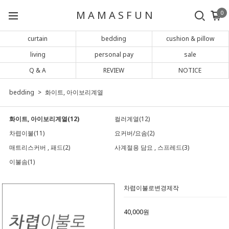
M A M A S F U N
0
curtain
bedding
cushion & pillow
living
personal pay
sale
Q & A
REVIEW
NOTICE
bedding
화이트, 아이보리계열
화이트, 아이보리계열(12)
컬러계열(12)
차렵이불(11)
요커버/요솜(2)
매트리스커버 , 패드(2)
사계절용 담요 , 스프레드(3)
이불솜(1)
차렵이불로변경제작
40,000원