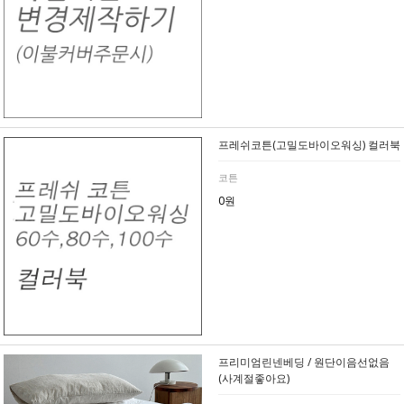
프레쉬코튼(고밀도바이오워싱) 컬러북
코튼
0원
프리미엄린넨베딩 / 원단이음선없음
(사계절좋아요)