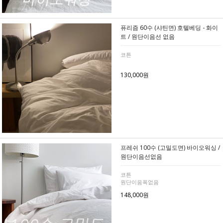
퓨리즘 60수 (샤틴면) 호텔베딩 - 화이
트 / 원단이음선 없음
코튼
130,000원
프레쉬 100수 (고밀도면) 바이오워싱 /
원단이음선없음
코튼
원단이음폭없음
148,000원