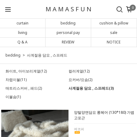
M A M A S F U N
0
curtain
bedding
cushion & pillow
living
personal pay
sale
Q & A
REVIEW
NOTICE
bedding
사계절용 담요 , 스프레드
화이트, 아이보리계열(12)
컬러계열(12)
차렵이불(11)
요커버/요솜(2)
매트리스커버 , 패드(2)
사계절용 담요 , 스프레드(3)
이불솜(1)
양털양면담요 롱헤어 (130*180) 가볍
고포근
에코퍼