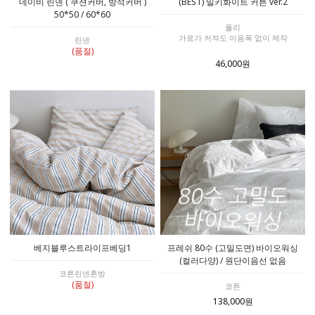
네이비 린넨 ( 쿠션커버, 방석커버 )
(BEST) 밀키화이트 커튼 ver.2
50*50 / 60*60
폴리
가로가 커져도 이음폭 없이 제작
린넨
(품절)
46,000원
베지블루스트라이프베딩1
프레쉬 80수 (고밀도면) 바이오워싱
(컬러다양) / 원단이음선 없음
코튼린넨혼방
(품절)
코튼
138,000원