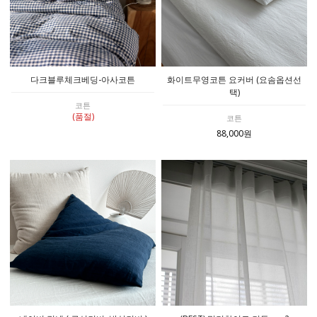
다크블루체크베딩-아사코튼
화이트무영코튼 요커버 (요솜옵션선
택)
코튼
(품절)
코튼
88,000원