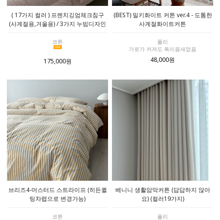
( 17가지 컬러 ) 프렌치깅엄체크침구
(BEST) 밀키화이트 커튼 ver.4 - 도톰한
(사계절용,겨울용) / 3가지 누빔디자인
사계절화이트커튼
코튼
폴리
가로가 커져도 폭이음새없음
48,000원
175,000원
브리즈4-머스터드 스트라이프 (히든퀼
베니니 생활암막커튼 (답답하지 않아
팅차렵으로 변경가능)
요) (컬러19가지)
코튼
폴리