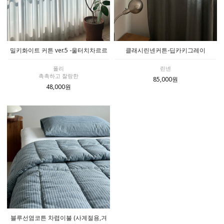
밀키화이트 커튼 ver.5 -울터치차르르
클래시린넨커튼-딥카키그레이
폴리
린넨
촉촉하고 찰랑한
85,000원
48,000원
블루선염코튼 차렵이불 (사계절용,겨