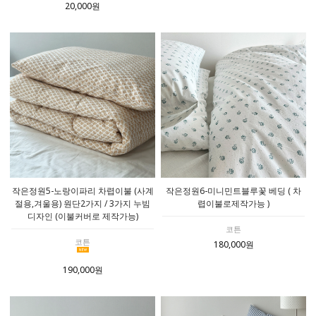
20,000원
작은정원5-노랑이파리 차렵이불 (사계
작은정원6-미니민트블루꽃 베딩 ( 차
절용,겨울용) 원단2가지 / 3가지 누빔
렵이불로제작가능 )
디자인 (이불커버로 제작가능)
코튼
코튼
180,000원
190,000원