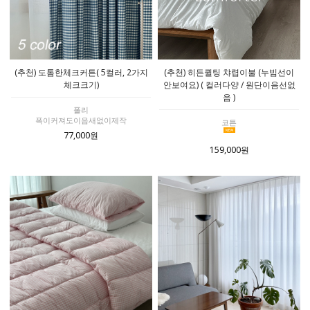
(추천) 도톰한체크커튼( 5컬러, 2가지
(추천) 히든퀼팅 챠렵이불 (누빔선이
체크크기)
안보여요) ( 컬러다양 / 원단이음선없
음 )
폴리
폭이커져도이음새없이제작
코튼
77,000원
159,000원