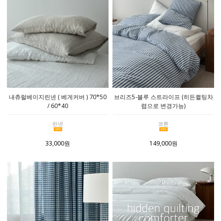
내츄럴베이지린넨 ( 베게커버 ) 70*50
브리즈5-블루 스트라이프 (히든퀼팅차
/ 60*40
렵으로 변경가능)
린넨
코튼
33,000원
149,000원