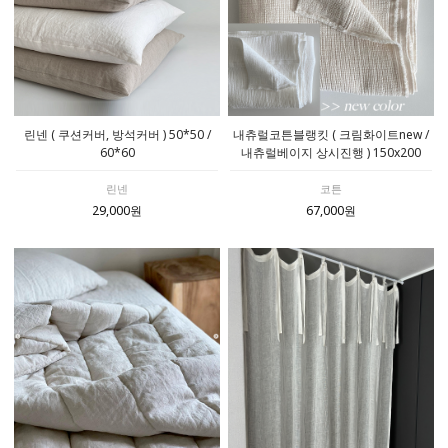
린넨 ( 쿠션커버, 방석커버 ) 50*50 /
내츄럴코튼블랭킷 ( 크림화이트new /
60*60
내츄럴베이지 상시진행 ) 150x200
린넨
코튼
29,000원
67,000원