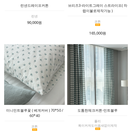
린넨드레이프커튼
브리즈3-라이트그레이 스트라이프( 차
렵이불로제작가능 )
린넨
코튼
90,000원
165,000원
미니민트블루꽃 ( 베게커버 ) 70*50 /
도톰한체크커튼-민트블루
60*40
폴리
폭이커져도이음새없이제작
코튼