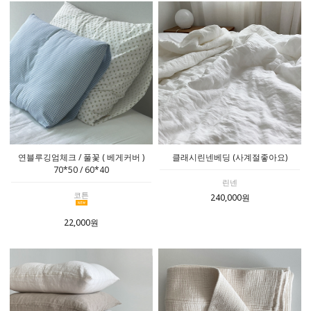
연블루깅엄체크 / 풀꽃 ( 베게커버 )
클래시린넨베딩 (사계절좋아요)
70*50 / 60*40
린넨
코튼
240,000원
22,000원