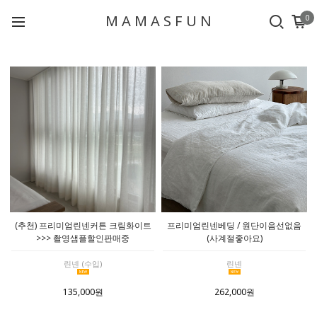
M A M A S F U N
0
(추천) 프리미엄린넨커튼 크림화이트
프리미엄린넨베딩 / 원단이음선없음
>>> 촬영샘플할인판매중
(사계절좋아요)
린넨 (수입)
린넨
135,000원
262,000원