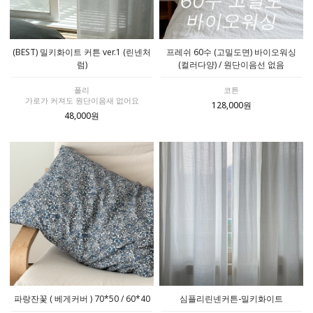
(BEST) 밀키화이트 커튼 ver.1 (린넨처
프레쉬 60수 (고밀도면) 바이오워싱
럼)
(컬러다양) / 원단이음선 없음
폴리
코튼
가로가 커져도 원단이음새 없어요
128,000원
48,000원
파랑잔꽃 ( 베게커버 ) 70*50 / 60*40
심플리린넨커튼-밀키화이트