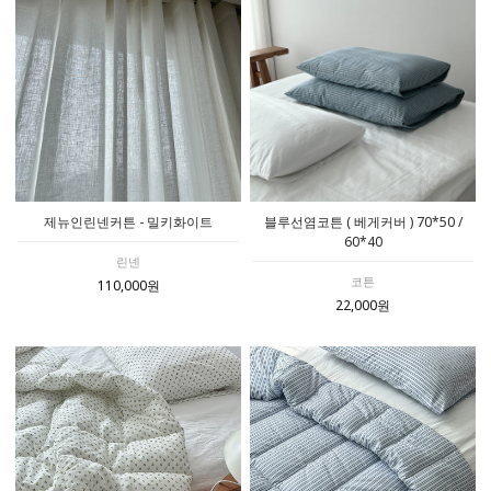
제뉴인린넨커튼 - 밀키화이트
블루선염코튼 ( 베게커버 ) 70*50 /
60*40
린넨
코튼
110,000원
22,000원