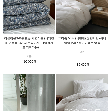
작은정원3-파랑잔꽃 차렵이불 (사계절
퓨리즘 60수 (샤틴면) 호텔베딩 -허니
용,겨울용) 3가지 누빔디자인 (이불커
아이보리 / 원단이음선 없음
버로 제작가능)
코튼
코튼
190,000원
135,000원