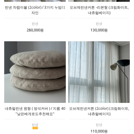
린넨 차렵이불 (2color) / 3가지 누빔디
오브제린넨커튼 -리본형 (크림화이트,
자인
내츄럴베이지)
린넨
린넨
280,000원
130,000원
내츄럴린넨 원형 ( 방석커버 ) / 지름 40
오브제린넨커튼 (2color) (크림화이트,
"낮은베게로도추천해요"
내츄럴베이지)
린넨
린넨
110,000원