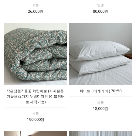
코튼
린넨
26,000원
80,000원
작은정원2-들꽃 차렵이불 (사계절용,
화이트 ( 베게커버 ) 70*50
겨울용) 3가지 누빔디자인 (이불커버
로 제작가능)
코튼
18,000원
코튼
190,000원