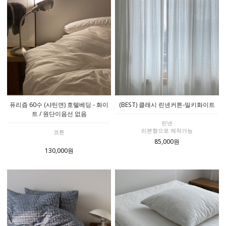
퓨리즘 60수 (샤틴면) 호텔베딩 - 화이
(BEST) 클래시 린넨커튼-밀키화이트
트 / 원단이음선 없음
린넨
리본형으로 제작가능
코튼
85,000원
130,000원