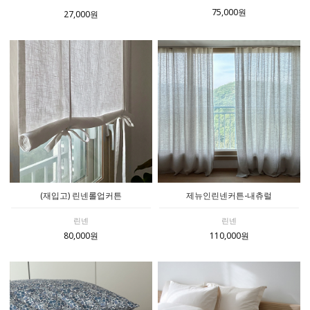
75,000원
27,000원
(재입고) 린넨롤업커튼
제뉴인린넨커튼-내츄럴
린넨
린넨
80,000원
110,000원