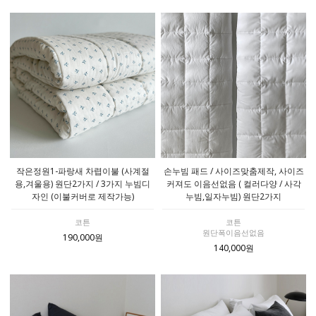
작은정원1-파랑새 차렵이불 (사계절
손누빔 패드 / 사이즈맞춤제작, 사이즈
용,겨울용) 원단2가지 / 3가지 누빔디
커져도 이음선없음 ( 컬러다양 / 사각
자인 (이불커버로 제작가능)
누빔,일자누빔) 원단2가지
코튼
코튼
원단폭이음선없음
190,000원
140,000원